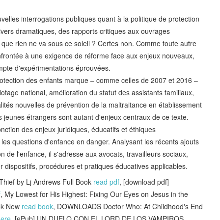
lles interrogations publiques quant à la politique de protection
divers dramatiques, des rapports critiques aux ouvrages
re que rien ne va sous ce soleil ? Certes non. Comme toute autre
confrontée à une exigence de réforme face aux enjeux nouveaux,
mpte d'expérimentations éprouvées.
 protection des enfants marque – comme celles de 2007 et 2016 –
tage national, amélioration du statut des assistants familiaux,
ités nouvelles de prévention de la maltraitance en établissement
s jeunes étrangers sont autant d'enjeux centraux de ce texte.
onction des enjeux juridiques, éducatifs et éthiques
 les questions d'enfance en danger. Analysant les récents ajouts
on de l'enfance, il s'adresse aux avocats, travailleurs sociaux,
r dispositifs, procédures et pratiques éducatives applicables.
hief by Lj Andrews Full Book
read pdf
, [download pdf]
f
, My Lowest for His Highest: Fixing Our Eyes on Jesus in the
ook New
read book
, DOWNLOADS Doctor Who: At Childhood's End
here
, [ePub] UN DUELO CON EL LORD DE LOS VAMPIROS