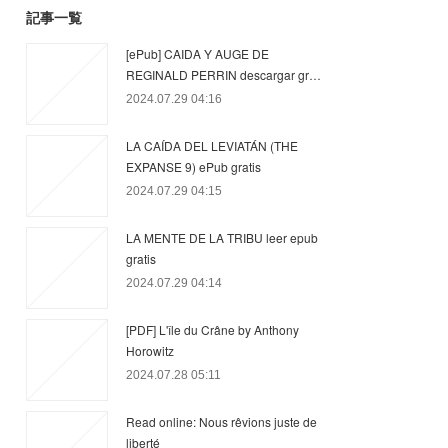
記事一覧
[ePub] CAIDA Y AUGE DE
REGINALD PERRIN descargar gr…
2024.07.29 04:16
LA CAÍDA DEL LEVIATÁN (THE
EXPANSE 9) ePub gratis
2024.07.29 04:15
LA MENTE DE LA TRIBU leer epub
gratis
2024.07.29 04:14
[PDF] L'île du Crâne by Anthony
Horowitz
2024.07.28 05:11
Read online: Nous rêvions juste de
liberté