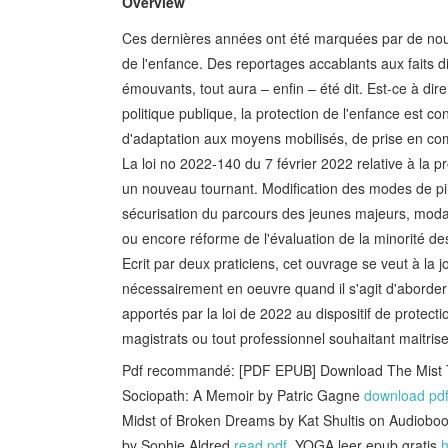
Overview
Ces dernières années ont été marquées par de nouve
de l'enfance. Des reportages accablants aux faits 
émouvants, tout aura – enfin – été dit. Est-ce à di
politique publique, la protection de l'enfance est 
d'adaptation aux moyens mobilisés, de prise en co
La loi no 2022-140 du 7 février 2022 relative à la
un nouveau tournant. Modification des modes de pilo
sécurisation du parcours des jeunes majeurs, modal
ou encore réforme de l'évaluation de la minorité de
Ecrit par deux praticiens, cet ouvrage se veut à la j
nécessairement en oeuvre quand il s'agit d'aborder
apportés par la loi de 2022 au dispositif de protecti
magistrats ou tout professionnel souhaitant maitrise
Pdf recommandé: [PDF EPUB] Download The Mist T
Sociopath: A Memoir by Patric Gagne
download pd
Midst of Broken Dreams by Kat Shultis on Audiob
by Sophie Aldred
read pdf
, YOGA leer epub gratis