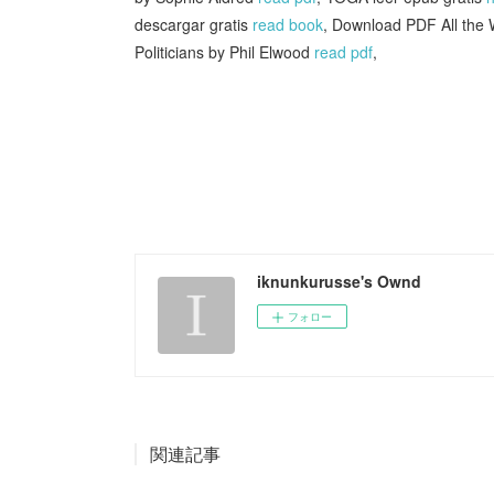
descargar gratis
read book
, Download PDF All the
Politicians by Phil Elwood
read pdf
,
iknunkurusse's Ownd
フォロー
関連記事