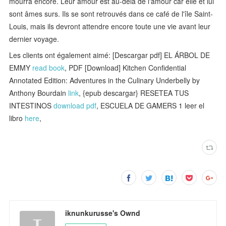
mourra encore. Leur amour est au-delà de l'amour car elle et lui
sont âmes surs. Ils se sont retrouvés dans ce café de l'île Saint-
Louis, mais ils devront attendre encore toute une vie avant leur
dernier voyage.
Les clients ont également aimé: [Descargar pdf] EL ÁRBOL DE
EMMY
read book
, PDF [Download] Kitchen Confidential
Annotated Edition: Adventures in the Culinary Underbelly by
Anthony Bourdain
link
, {epub descargar} RESETEA TUS
INTESTINOS
download pdf
, ESCUELA DE GAMERS 1 leer el
libro
here
,
iknunkurusse's Ownd